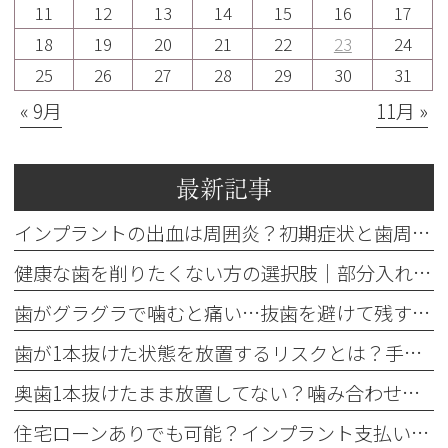
11
12
13
14
15
16
17
18
19
20
21
22
23
24
25
26
27
28
29
30
31
« 9月
11月 »
最新記事
インプラントの出血は周囲炎？初期症状と歯周病との違いを解説
健康な歯を削りたくない方の選択肢｜部分入れ歯・ブリッジ・人工歯根
歯がグラグラで噛むと痛い…抜歯を避けて残す基準を歯科医が解説
歯が1本抜けた状態を放置するリスクとは？手遅れを防ぐ3つの治療法
奥歯1本抜けたまま放置してない？噛み合わせの違和感と3つの治療法
住宅ローンありでも可能？インプラント支払いのデンタルローン審査と控除