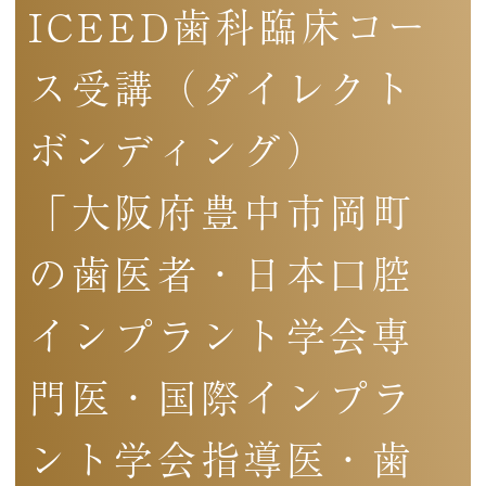
ICEED歯科臨床コー
ス受講（ダイレクト
ボンディング）
「大阪府豊中市岡町
の歯医者・日本口腔
インプラント学会専
門医・国際インプラ
ント学会指導医・歯