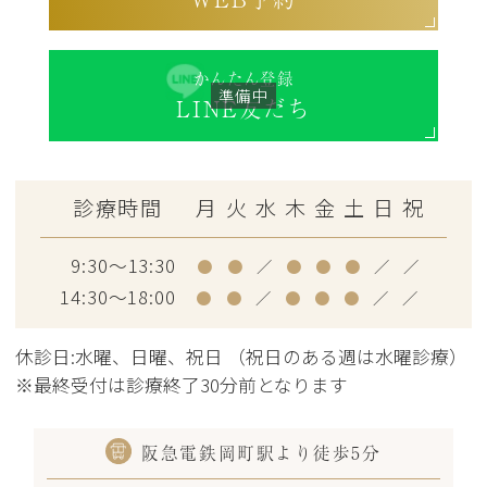
かんたん登録
LINE友だち
診療時間
月
火
水
木
金
土
日
祝
9:30～13:30
●
●
／
●
●
●
／
／
14:30～18:00
●
●
／
●
●
●
／
／
休診日:水曜、日曜、祝日 （祝日のある週は水曜診療）
※最終受付は診療終了30分前となります
阪急電鉄岡町駅より徒歩5分