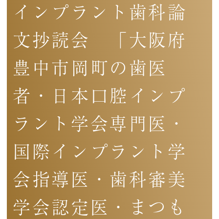
インプラント歯科論
文抄読会 「大阪府
豊中市岡町の歯医
者・日本口腔インプ
ラント学会専門医・
国際インプラント学
会指導医・歯科審美
学会認定医・まつも