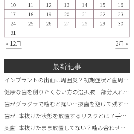
10
11
12
13
14
15
16
17
18
19
20
21
22
23
24
25
26
27
28
29
30
31
« 12月
2月 »
最新記事
インプラントの出血は周囲炎？初期症状と歯周病との違いを解説
健康な歯を削りたくない方の選択肢｜部分入れ歯・ブリッジ・人工歯根
歯がグラグラで噛むと痛い…抜歯を避けて残す基準を歯科医が解説
歯が1本抜けた状態を放置するリスクとは？手遅れを防ぐ3つの治療法
奥歯1本抜けたまま放置してない？噛み合わせの違和感と3つの治療法