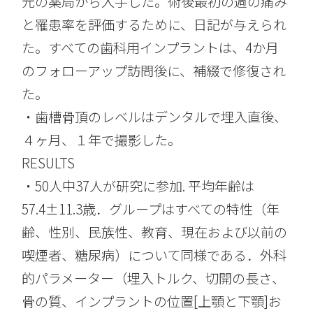
元の薬局から入手した。術後最初の週の痛み
と罹患率を評価するために、日記が与えられ
た。すべての歯科用インプラントは、4か月
のフォローアップ訪問後に、補綴で修復され
た。
・歯槽骨頂のレベルはデンタルで埋入直後、
４ヶ月、１年で撮影した。
RESULTS
・50人中37人が研究に参加. 平均年齢は
57.4±11.3歳．グループはすべての特性（年
齢、性別、民族性、教育、現在および以前の
喫煙者、糖尿病）について同様である．外科
的パラメーター（埋入トルク、切開の長さ、
骨の質、インプラントの位置[上顎と下顎]お