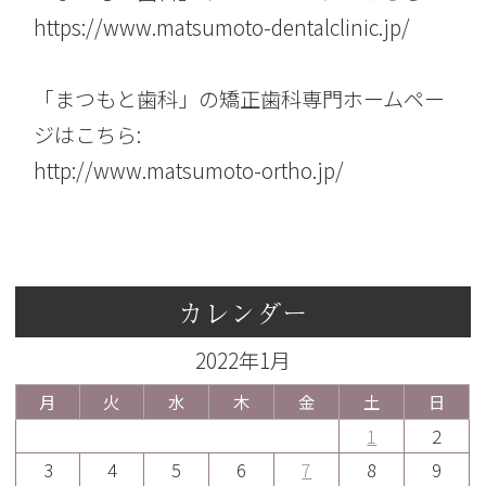
https://www.matsumoto-dentalclinic.jp/
「まつもと歯科」の矯正歯科専門ホームペー
ジはこちら:
http://www.matsumoto-ortho.jp/
カレンダー
2022年1月
月
火
水
木
金
土
日
1
2
3
4
5
6
7
8
9