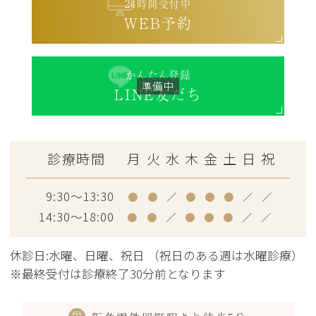
24時間受付中
WEB予約
かんたん登録
LINE友だち
診療時間
月
火
水
木
金
土
日
祝
9:30～13:30
●
●
／
●
●
●
／
／
14:30～18:00
●
●
／
●
●
●
／
／
休診日:水曜、日曜、祝日 （祝日のある週は水曜診療）
※最終受付は診療終了30分前となります