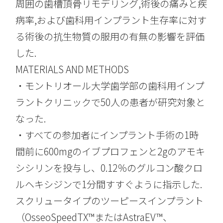
周囲の歯槽頂骨リモデリング,術後の痛みと疾
病率,および歯科用インプラント生存率に対す
る術後の抗生物質の服用の有無の影響を評価
した.
MATERIALS AND METHODS
・モントリオール大学歯学部の歯科用インプ
ラントクリニックで50人の患者が研究対象と
なった.
・すべての参加者にインプラント手術の1時
間前に600mgのイブプロフェンと2gのアモキ
シシリンを投与し、0.12％のグルコン酸クロ
ルヘキシジンで1分間すすぐように指示した.
スクリュータイプのツーピースインプラント
（OsseoSpeedTX™またはAstraEV™、