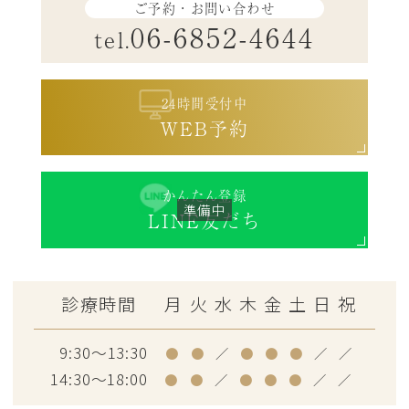
ご予約・お問い合わせ
06-6852-4644
tel.
24時間受付中
WEB予約
かんたん登録
LINE友だち
診療時間
月
火
水
木
金
土
日
祝
9:30～13:30
●
●
／
●
●
●
／
／
14:30～18:00
●
●
／
●
●
●
／
／