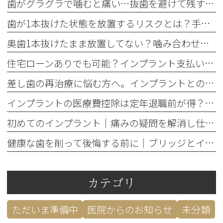
歯がグラグラで噛むと痛い…抜歯を避けて残す基準を歯科医が解説
歯が1本抜けた状態を放置するリスクとは？手遅れを防ぐ3つの治療法
奥歯1本抜けたまま放置してない？噛み合わせの違和感と3つの治療法
住宅ローンありでも可能？インプラント支払いのデンタルローン審査と控除
差し歯の再治療に悩む方へ。インプラントとの違いと3つの判断基準
インプラントの医療費控除は定年退職前が得？還付額で損しない方法
初めてのインプラント｜痛みの疑問を解消し仕事への影響を防ぐ対策
健康な歯を削って後悔する前に｜ブリッジとインプラント5つの判断基準
カテゴリ
ただいま準備中
医院からのお知らせ
未分類