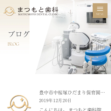
ブログ
BLOG
豊中市中桜塚ひだまり保育園歯科検診 「大阪府豊中市岡町の歯医者・日本口腔インプラント学会専門医・国際インプラント学会指導医・歯科審美学会認定医・まつもと歯科」
2019年12月20日
こんにちは。 まつもと歯科院