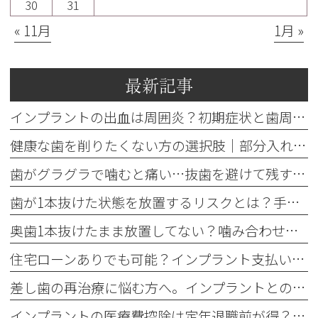
30
31
« 11月
1月 »
最新記事
インプラントの出血は周囲炎？初期症状と歯周病との違いを解説
健康な歯を削りたくない方の選択肢｜部分入れ歯・ブリッジ・人工歯根
歯がグラグラで噛むと痛い…抜歯を避けて残す基準を歯科医が解説
歯が1本抜けた状態を放置するリスクとは？手遅れを防ぐ3つの治療法
奥歯1本抜けたまま放置してない？噛み合わせの違和感と3つの治療法
住宅ローンありでも可能？インプラント支払いのデンタルローン審査と控除
差し歯の再治療に悩む方へ。インプラントとの違いと3つの判断基準
インプラントの医療費控除は定年退職前が得？還付額で損しない方法