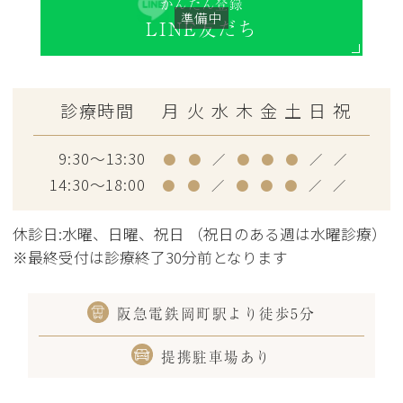
かんたん登録
LINE友だち
診療時間
月
火
水
木
金
土
日
祝
9:30～13:30
●
●
／
●
●
●
／
／
14:30～18:00
●
●
／
●
●
●
／
／
休診日:水曜、日曜、祝日 （祝日のある週は水曜診療）
※最終受付は診療終了30分前となります
阪急電鉄岡町駅より徒歩5分
提携駐車場あり