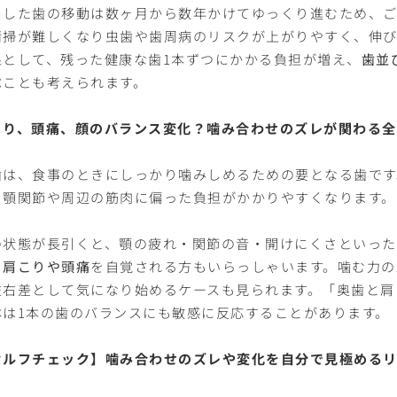
うした歯の移動は数ヶ月から数年かけてゆっくり進むため、ご
清掃が難しくなり虫歯や歯周病のリスクが上がりやすく、伸び
果として、残った健康な歯1本ずつにかかる負担が増え、
歯並
ぶことも考えられます。
こり、頭痛、顔のバランス変化？噛み合わせのズレが関わる全
歯は、食事のときにしっかり噛みしめるための要となる歯です
、顎関節や周辺の筋肉に偏った負担がかかりやすくなります。
の状態が長引くと、顎の疲れ・関節の音・開けにくさといっ
ら
肩こりや頭痛
を自覚される方もいらっしゃいます。噛む力の
左右差として気になり始めるケースも見られます。「奥歯と肩
体は1本の歯のバランスにも敏感に反応することがあります。
セルフチェック】噛み合わせのズレや変化を自分で見極める