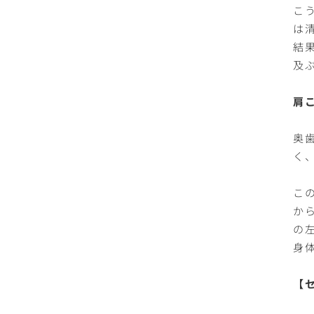
こ
は
結
及
肩
奥
く
こ
か
の
身
【