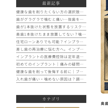
最新記事
健康な歯を削りたくない方の選択肢｜部分入れ歯・ブリッジ・人工歯根
歯がグラグラで噛むと痛い…抜歯を避けて残す基準を歯科医が解説
歯が1本抜けた状態を放置するリスクとは？手遅れを防ぐ3つの治療法
奥歯1本抜けたまま放置してない？噛み合わせの違和感と3つの治療法
住宅ローンありでも可能？インプラント支払いのデンタルローン審査と控除
差し歯の再治療に悩む方へ。インプラントとの違いと3つの判断基準
インプラントの医療費控除は定年退職前が得？還付額で損しない方法
初めてのインプラント｜痛みの疑問を解消し仕事への影響を防ぐ対策
健康な歯を削って後悔する前に｜ブリッジとインプラント5つの判断基準
入れ歯が痛い・噛めない原因は？調整か作り直しかの見極め方
カテゴリ
奥