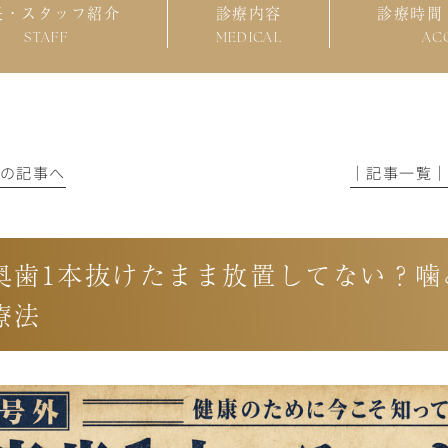
長・スタッフ紹介
診療内容
診療時間
STAFF
MEDICAL
AC
前の記事へ
│記事一覧
奥歯1本抜けたまま放置してない？噛
療法