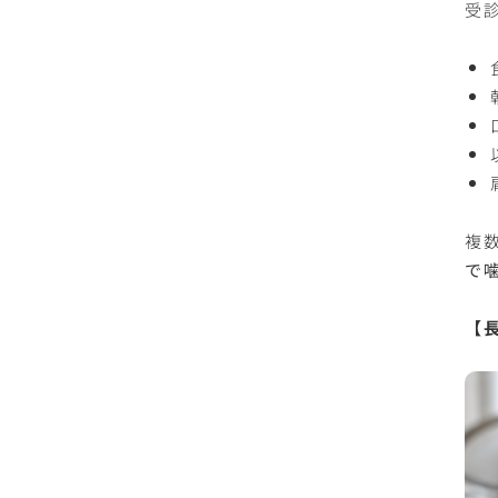
受
複
で
【