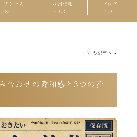
・アクセス
採用情報
ブログ
CESS
RECRUIT
BLOG
│
次の記事へ »
み合わせの違和感と3つの治