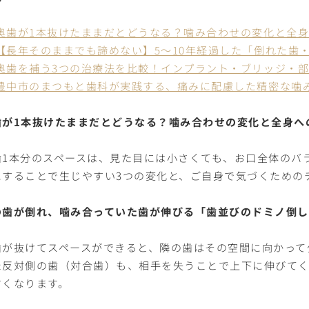
奥歯が1本抜けたままだとどうなる？噛み合わせの変化と全身
【長年そのままでも諦めない】5〜10年経過した「倒れた歯
奥歯を補う3つの治療法を比較！インプラント・ブリッジ・
豊中市のまつもと歯科が実践する、痛みに配慮した精密な噛
歯が1本抜けたままだとどうなる？噛み合わせの変化と全身へ
歯1本分のスペースは、見た目には小さくても、お口全体のバ
にすることで生じやすい3つの変化と、ご自身で気づくための
の歯が倒れ、噛み合っていた歯が伸びる「歯並びのドミノ倒し
歯が抜けてスペースができると、隣の歯はその空間に向かって
た反対側の歯（対合歯）も、相手を失うことで上下に伸びて
すくなります。