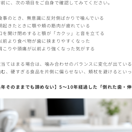
診前に、次の項目をご自身で確認してみてください。
食事のとき、無意識に反対側ばかりで噛んでいる
朝起きたときに顎や頬の筋肉が疲れている
口を開け閉めすると顎が「カクッ」と音を立てる
以前より食べ物が歯に挟まりやすくなった
肩こりや頭痛が以前より強くなった気がする
数当てはまる場合は、噛み合わせのバランスに変化が出ている
噛む
、硬すぎる食品を片側に偏らせない、頬杖を避けるといっ
長年そのままでも諦めない】5〜10年経過した「倒れた歯・