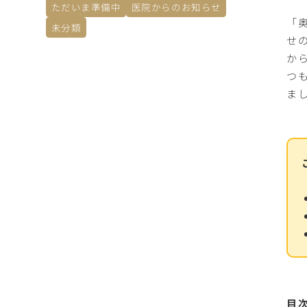
ただいま準備中
医院からのお知らせ
「
未分類
せ
か
つ
ま
目