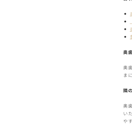
奥
奥
ま
隣
奥
い
や