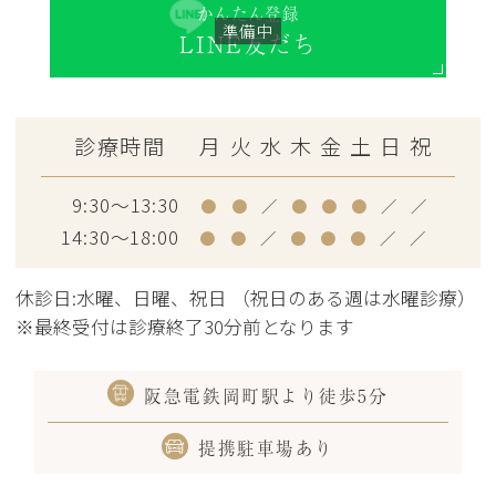
かんたん登録
LINE友だち
診療時間
月
火
水
木
金
土
日
祝
9:30～13:30
●
●
／
●
●
●
／
／
14:30～18:00
●
●
／
●
●
●
／
／
休診日:水曜、日曜、祝日 （祝日のある週は水曜診療）
※最終受付は診療終了30分前となります
阪急電鉄岡町駅より徒歩5分
提携駐車場あり