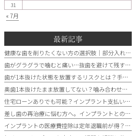
31
« 7月
最新記事
健康な歯を削りたくない方の選択肢｜部分入れ歯・ブリッジ・人工歯根
歯がグラグラで噛むと痛い…抜歯を避けて残す基準を歯科医が解説
歯が1本抜けた状態を放置するリスクとは？手遅れを防ぐ3つの治療法
奥歯1本抜けたまま放置してない？噛み合わせの違和感と3つの治療法
住宅ローンありでも可能？インプラント支払いのデンタルローン審査と控除
差し歯の再治療に悩む方へ。インプラントとの違いと3つの判断基準
インプラントの医療費控除は定年退職前が得？還付額で損しない方法